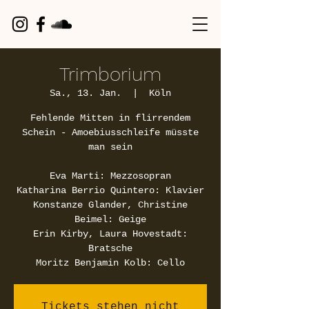
Trimborium
Sa., 13. Jan.
  |  
Köln
Fehlende Mitten in flirrendem
Schein - Amoebiusschleife müsste
man sein
Eva Marti: Mezzosopran
Katharina Berrio Quintero: Klavier
Konstanze Glander, Christine
Beimel: Geige
Erin Kirby, Laura Hovestadt:
Bratsche
Moritz Benjamin Kolb: Cello
Tickets stehen nicht