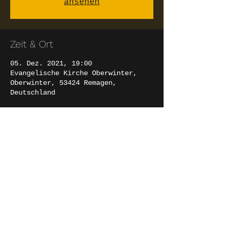
ansehen
Zeit & Ort
05. Dez. 2021, 19:00
Evangelische Kirche Oberwinter,
Oberwinter, 53424 Remagen,
Deutschland
Diese Veranstaltung teilen
EVA MARTI
MEZZOSOPRAN