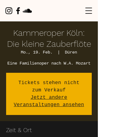
Kammeroper Köln:
Die kleine Zauberflöte
Mo., 19. Feb.
  |  
Düren
Eine Familienoper nach W.A. Mozart
Tickets stehen nicht
zum Verkauf
Jetzt andere
Veranstaltungen ansehen
Zeit & Ort