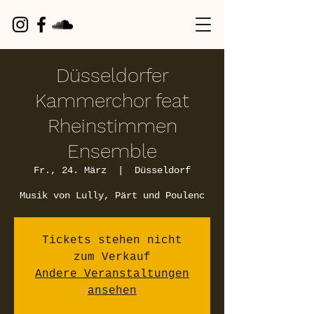
Düsseldorfer
Kammerchor feat
Rheinstimmen
Ensemble
Fr., 24. März
  |  
Düsseldorf
Musik von Lully, Pärt und Poulenc
Tickets stehen nicht
zum Verkauf
Andere Veranstaltungen
ansehen