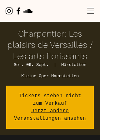
Charpentier: Les
plaisirs de Versailles /
Les arts florissants
So., 06. Sept.
  |  
Märstetten
Kleine Oper Maerstetten
Tickets stehen nicht
zum Verkauf
Jetzt andere
Veranstaltungen ansehen