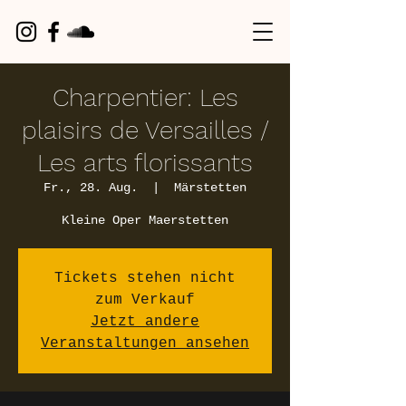
Charpentier: Les
plaisirs de Versailles /
Les arts florissants
Fr., 28. Aug.
  |  
Märstetten
Kleine Oper Maerstetten
Tickets stehen nicht
zum Verkauf
Jetzt andere
Veranstaltungen ansehen